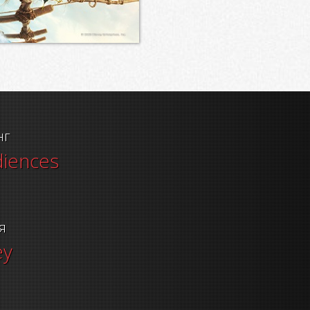
нг
diences
я
ey