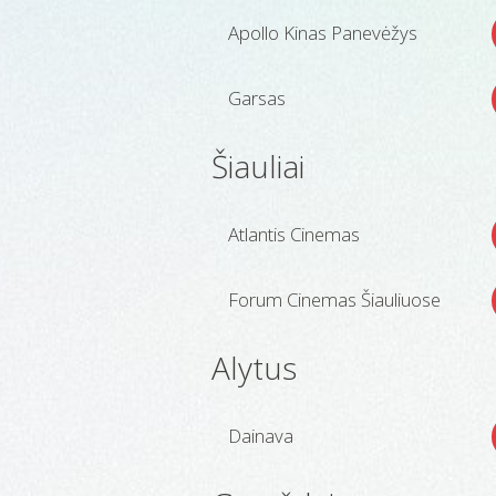
Apollo Kinas Panevėžys
Garsas
Šiauliai
Atlantis Cinemas
Forum Cinemas Šiauliuose
Alytus
Dainava