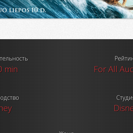
тельность
Рейти
0 min
For All Au
одство
Студи
ney
Disn