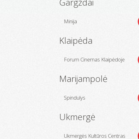
Gargždai
Minija
Klaipėda
Forum Cinemas Klaipėdoje
Marijampolė
Spindulys
Ukmergė
Ukmergės Kultūros Centras