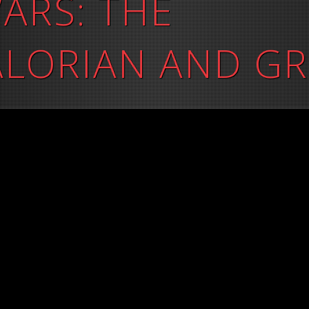
ARS: THE
LORIAN AND G