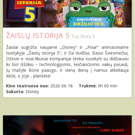
ŽAISLŲ ISTORIJA 5
Toy Story 5
Žaislai sugrįžta naujame „Disney“ ir „Pixar“ animaciniame
nuotykyje „Žaislų istorija 5“, ir čia Vudžiui, Bazui Šviesmečiui,
Džesei ir visai likusiai kompanijai tenka susidurti su didžiausiu
iki šiol iššūkiu – technologijomis, keičiančiomis vaikų pasaulį.
Jų mažylė Bonė paaugo, ir vieną dieną į namus atkeliauja
dėžė, o joje... planšetė!
Kino teatruose nuo:
2026-06-18
Trukmė:
0h 00 min
Sukurta:
Disney