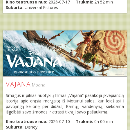
Kino teatruose nuo:
2026-07-17
Trukmė:
2h 52 min
Sukurta:
Universal Pictures
VAJANA
Moana
Smagus ir pilnas nuotykių filmas „Vajana“ pasakoja įkvepiančią
istoriją apie drąsią mergaitę iš Motunui salos, kuri leidžiasi į
pavojingą kelionę per didžiulį Ramųjį vandenyną, siekdama
išgelbėti savo žmones ir atrasti tikrąjį savo pašaukimą.
Kino teatruose nuo:
2026-07-10
Trukmė:
0h 00 min
Sukurta:
Disney