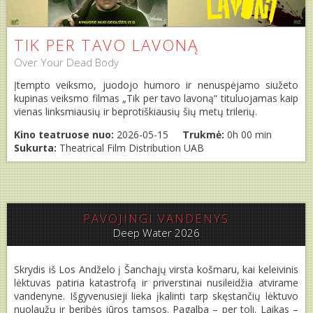
TIK PER TAVO LAVONĄ
Over Your Dead Body
Įtempto veiksmo, juodojo humoro ir nenuspėjamo siužeto
kupinas veiksmo filmas „Tik per tavo lavoną“ tituluojamas kaip
vienas linksmiausių ir beprotiškiausių šių metų trilerių.
Kino teatruose nuo:
2026-05-15
Trukmė:
0h 00 min
Sukurta:
Theatrical Film Distribution UAB
PAVOJINGI VANDENYS
Deep Water 2026
Skrydis iš Los Andželo į Šanchajų virsta košmaru, kai keleivinis
lėktuvas patiria katastrofą ir priverstinai nusileidžia atvirame
vandenyne. Išgyvenusieji lieka įkalinti tarp skęstančių lėktuvo
nuolaužų ir beribės jūros tamsos. Pagalba – per toli. Laikas –