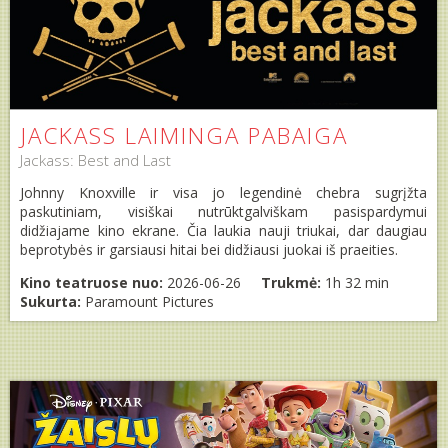
JACKASS LAIMINGA PABAIGA
Jackass: Best and Last
Johnny Knoxville ir visa jo legendinė chebra sugrįžta
paskutiniam, visiškai nutrūktgalviškam pasispardymui
didžiajame kino ekrane. Čia laukia nauji triukai, dar daugiau
beprotybės ir garsiausi hitai bei didžiausi juokai iš praeities.
Kino teatruose nuo:
2026-06-26
Trukmė:
1h 32 min
Sukurta:
Paramount Pictures