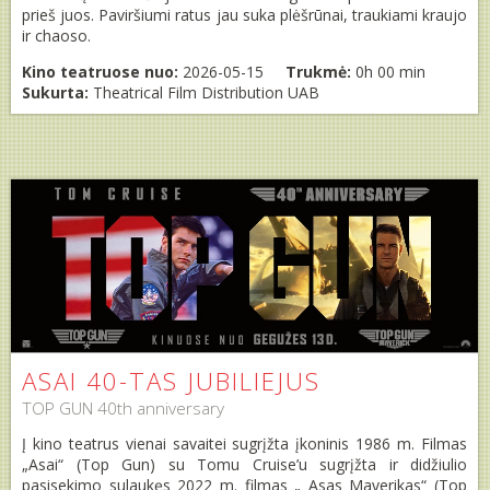
prieš juos. Paviršiumi ratus jau suka plėšrūnai, traukiami kraujo
ir chaoso.
Kino teatruose nuo:
2026-05-15
Trukmė:
0h 00 min
Sukurta:
Theatrical Film Distribution UAB
ASAI 40-TAS JUBILIEJUS
TOP GUN 40th anniversary
Į kino teatrus vienai savaitei sugrįžta įkoninis 1986 m. Filmas
„Asai“ (Top Gun) su Tomu Cruise’u sugrįžta ir didžiulio
pasisekimo sulaukęs 2022 m. filmas „ Asas Maverikas“ (Top