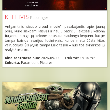
KELEIVIS
Passenger
Antgamtinis siaubo „road movie“, pasakojantis apie jauną
porą, kurie siekdami laisvės ir naujų patirčių, leidžiasi į kelionę
furgonu. Staiga jų kelionė pasisuka siaubinga kryptimi, kai jie
tampa baisios avarijos liudininkais, kurios metu žūsta kitas
vairuotojas. Šis įvykis tampa lūžio tašku – nuo tos akimirkos jų
realybė ima irti.
Kino teatruose nuo:
2026-05-22
Trukmė:
1h 34 min
Sukurta:
Paramount Pictures