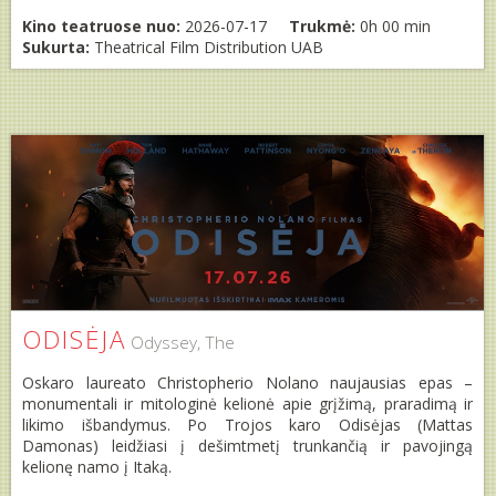
Kino teatruose nuo:
2026-07-17
Trukmė:
0h 00 min
Sukurta:
Theatrical Film Distribution UAB
ODISĖJA
Odyssey, The
Oskaro laureato Christopherio Nolano naujausias epas –
monumentali ir mitologinė kelionė apie grįžimą, praradimą ir
likimo išbandymus. Po Trojos karo Odisėjas (Mattas
Damonas) leidžiasi į dešimtmetį trunkančią ir pavojingą
kelionę namo į Itaką.