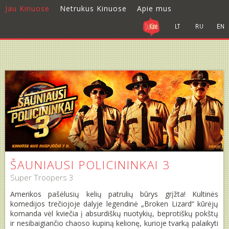
Jau Kinuose
Netrukus Kinuose
Apie mus
ŠAUNIAUSI POLICININKAI 3
Super Troopers 3
Amerikos pašėlusių kelių patrulių būrys grįžta! Kultinės
komedijos trečiojoje dalyje legendinė „Broken Lizard“ kūrėjų
komanda vėl kviečia į absurdiškų nuotykių, beprotiškų pokštų
ir nesibaigiančio chaoso kupiną kelionę, kurioje tvarką palaikyti