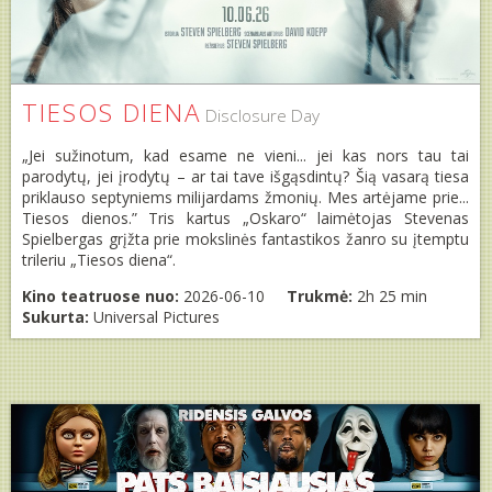
TIESOS DIENA
Disclosure Day
„Jei sužinotum, kad esame ne vieni... jei kas nors tau tai
parodytų, jei įrodytų – ar tai tave išgąsdintų? Šią vasarą tiesa
priklauso septyniems milijardams žmonių. Mes artėjame prie...
Tiesos dienos.” Tris kartus „Oskaro“ laimėtojas Stevenas
Spielbergas grįžta prie mokslinės fantastikos žanro su įtemptu
trileriu „Tiesos diena“.
Kino teatruose nuo:
2026-06-10
Trukmė:
2h 25 min
Sukurta:
Universal Pictures