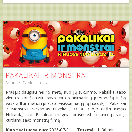
PAKALIKAI IR MONSTRAI
Minions & Monsters
Praėjus daugiau nei 15 metų nuo jų sukūrimo, Pakalikai tapo
vienais ikoniškiausių savo kartos animacinių personažų ir šią
vasarą Illumination pristato visiškai naują jų nuotykį – Pakalikai
ir Monstrai. Veiksmas nukelia į XX a. 3-iojo dešimtmečio
Holivudą, kur Pakalikai mėgina prasimušti į kino pasaulį,
kurdami savo monstrų filmą.
Kino teatruose nuo:
2026-07-01
Trukmė:
1h 30 min