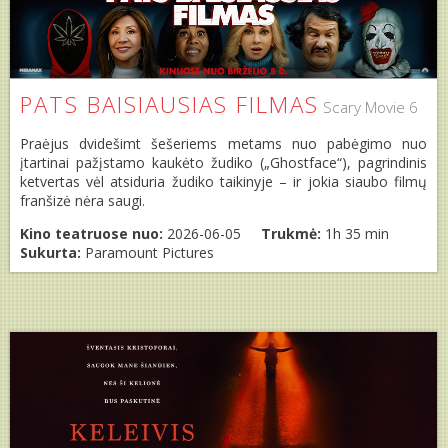
PATS BAISIAUSIAS FILMAS
Scary Movie 6
Praėjus dvidešimt šešeriems metams nuo pabėgimo nuo
įtartinai pažįstamo kaukėto žudiko („Ghostface“), pagrindinis
ketvertas vėl atsiduria žudiko taikinyje – ir jokia siaubo filmų
franšizė nėra saugi.
Kino teatruose nuo:
2026-06-05
Trukmė:
1h 35 min
Sukurta:
Paramount Pictures