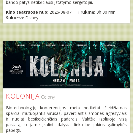
bando patys netikėčiausi įstatymo sergėtojai.
Kino teatruose nuo:
2026-08-07
Trukmė:
0h 00 min
Sukurta:
Disney
KOLONIJA
Colony
Biotechnologijų konferencijos metu netikėtai išleidžiamas
sparčiai mutuojantis virusas, paverčiantis žmones agresyviais
ir nuolat besikeičiančiais padarais. Valdžia izoliuoja visą
pastatą, o jame įkalinti dalyviai lieka be jokios galimybės
pabėgti.