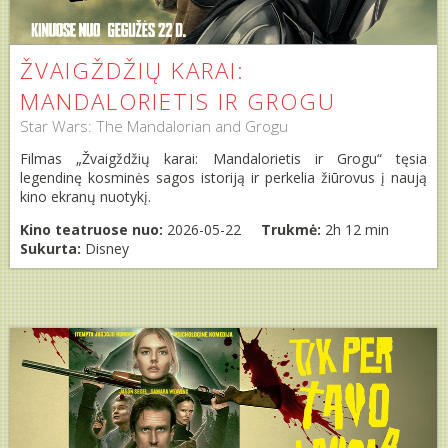
ŽVAIGŽDŽIŲ KARAI:
MANDALORIETIS IR GROGU
Star Wars: The Mandalorian and Grogu
Filmas „Žvaigždžių karai: Mandalorietis ir Grogu“ tęsia
legendinę kosminės sagos istoriją ir perkelia žiūrovus į naują
kino ekranų nuotykį.
Kino teatruose nuo:
2026-05-22
Trukmė:
2h 12 min
Sukurta:
Disney