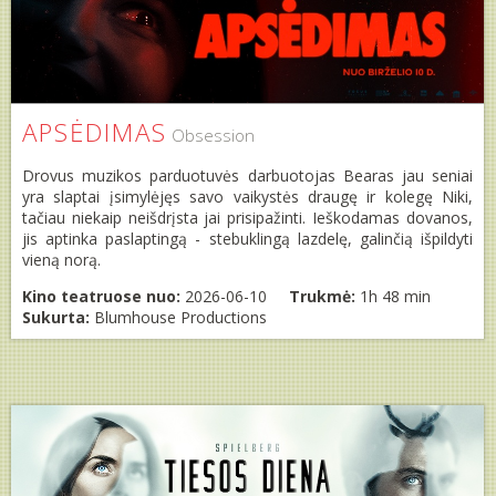
APSĖDIMAS
Obsession
Drovus muzikos parduotuvės darbuotojas Bearas jau seniai
yra slaptai įsimylėjęs savo vaikystės draugę ir kolegę Niki,
tačiau niekaip neišdrįsta jai prisipažinti. Ieškodamas dovanos,
jis aptinka paslaptingą - stebuklingą lazdelę, galinčią išpildyti
vieną norą.
Kino teatruose nuo:
2026-06-10
Trukmė:
1h 48 min
Sukurta:
Blumhouse Productions