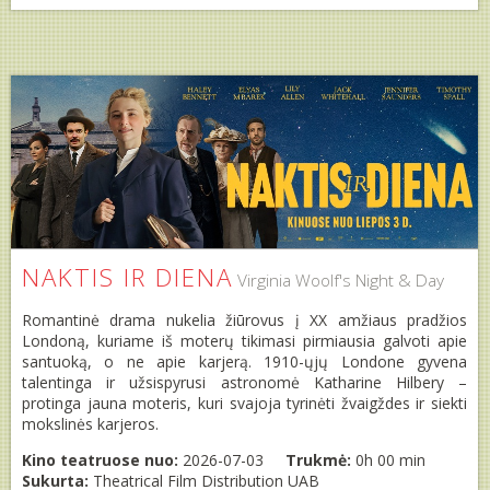
NAKTIS IR DIENA
Virginia Woolf's Night & Day
Romantinė drama nukelia žiūrovus į XX amžiaus pradžios
Londoną, kuriame iš moterų tikimasi pirmiausia galvoti apie
santuoką, o ne apie karjerą. 1910-ųjų Londone gyvena
talentinga ir užsispyrusi astronomė Katharine Hilbery –
protinga jauna moteris, kuri svajoja tyrinėti žvaigždes ir siekti
mokslinės karjeros.
Kino teatruose nuo:
2026-07-03
Trukmė:
0h 00 min
Sukurta:
Theatrical Film Distribution UAB