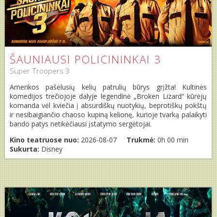
ŠAUNIAUSI POLICININKAI 3
Super Troopers 3
Amerikos pašėlusių kelių patrulių būrys grįžta! Kultinės
komedijos trečiojoje dalyje legendinė „Broken Lizard“ kūrėjų
komanda vėl kviečia į absurdiškų nuotykių, beprotiškų pokštų
ir nesibaigiančio chaoso kupiną kelionę, kurioje tvarką palaikyti
bando patys netikėčiausi įstatymo sergėtojai.
Kino teatruose nuo:
2026-08-07
Trukmė:
0h 00 min
Sukurta:
Disney