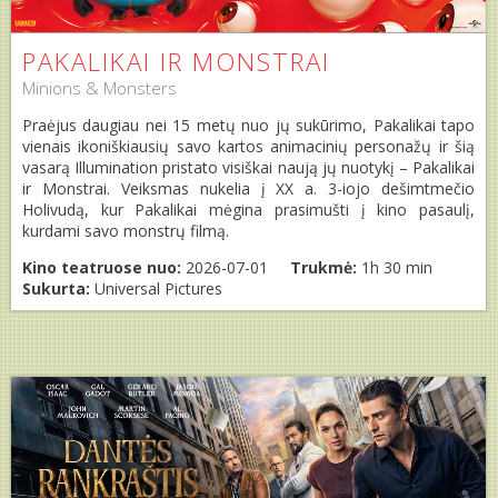
PAKALIKAI IR MONSTRAI
Minions & Monsters
Praėjus daugiau nei 15 metų nuo jų sukūrimo, Pakalikai tapo
vienais ikoniškiausių savo kartos animacinių personažų ir šią
vasarą Illumination pristato visiškai naują jų nuotykį – Pakalikai
ir Monstrai. Veiksmas nukelia į XX a. 3-iojo dešimtmečio
Holivudą, kur Pakalikai mėgina prasimušti į kino pasaulį,
kurdami savo monstrų filmą.
Kino teatruose nuo:
2026-07-01
Trukmė:
1h 30 min
Sukurta:
Universal Pictures