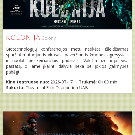
KOLONIJA
Colony
Biotechnologijų konferencijos metu netikėtai išleidžiamas
sparčiai mutuojantis virusas, paverčiantis žmones agresyviais
ir nuolat besikeičiančiais padarais. Valdžia izoliuoja visą
pastatą, o jame įkalinti dalyviai lieka be jokios galimybės
pabėgti.
Kino teatruose nuo:
2026-07-17
Trukmė:
0h 00 min
Sukurta:
Theatrical Film Distribution UAB