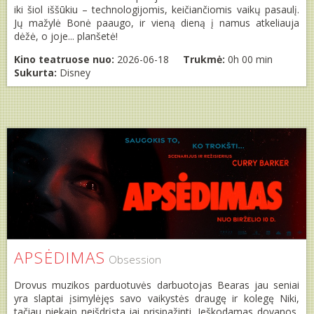
iki šiol iššūkiu – technologijomis, keičiančiomis vaikų pasaulį.
Jų mažylė Bonė paaugo, ir vieną dieną į namus atkeliauja
dėžė, o joje... planšetė!
Kino teatruose nuo:
2026-06-18
Trukmė:
0h 00 min
Sukurta:
Disney
APSĖDIMAS
Obsession
Drovus muzikos parduotuvės darbuotojas Bearas jau seniai
yra slaptai įsimylėjęs savo vaikystės draugę ir kolegę Niki,
tačiau niekaip neišdrįsta jai prisipažinti. Ieškodamas dovanos,