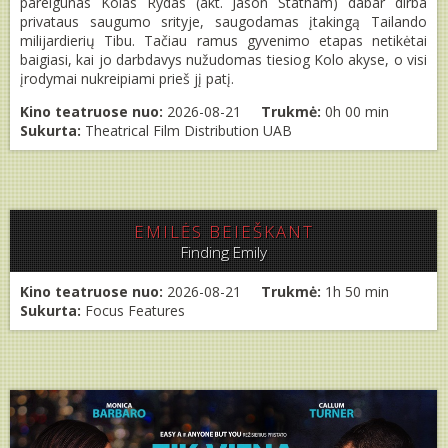
pareigūnas Kolas Rydas (akt. Jason Statham) dabar dirba
privataus saugumo srityje, saugodamas įtakingą Tailando
milijardierių Tibu. Tačiau ramus gyvenimo etapas netikėtai
baigiasi, kai jo darbdavys nužudomas tiesiog Kolo akyse, o visi
įrodymai nukreipiami prieš jį patį.
Kino teatruose nuo:
2026-08-21
Trukmė:
0h 00 min
Sukurta:
Theatrical Film Distribution UAB
EMILĖS BEIEŠKANT
Finding Emily
Kino teatruose nuo:
2026-08-21
Trukmė:
1h 50 min
Sukurta:
Focus Features