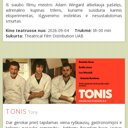
Iš siaubo filmų meistro Adam Wingard atkeliauja pašėlęs,
adrenalino kupinas trileris, kuriame susiduria karinis
eksperimentas, išgyvenimo instinktas ir nesustabdomas
smurtas.
Kino teatruose nuo:
2026-09-04
Trukmė:
0h 00 min
Sukurta:
Theatrical Film Distribution UAB
TONIS
Tony
Dar gerokai prieš tapdamas viena ryškiausių gastronomijos ir
kelionių pasaulio asmenybių, Anthony Bourdain buvo jaunas