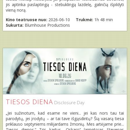
jis aptinka paslaptingą - stebuklingą lazdelę, galinčią išpildyti
vieną norą.
Kino teatruose nuo:
2026-06-10
Trukmė:
1h 48 min
Sukurta:
Blumhouse Productions
TIESOS DIENA
Disclosure Day
„Jei sužinotum, kad esame ne vieni... jei kas nors tau tai
parodytų, jei įrodytų – ar tai tave išgąsdintų? Šią vasarą tiesa
priklauso septyniems milijardams žmonių. Mes artėjame prie...
Tiesos dienos.” Tris kartus „Oskaro“ laimėtojas Stevenas