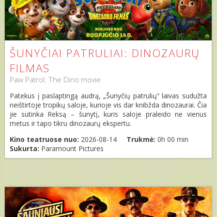
ŠUNYČIAI PATRULIAI: DINOZAURŲ
FILMAS
Paw Patrol: The Dino movie
Patekus į paslaptingą audrą, „Šunyčių patrulių“ laivas sudužta
neištirtoje tropikų saloje, kurioje vis dar knibžda dinozaurai. Čia
jie sutinka Reksą – šunytį, kuris saloje praleido ne vienus
metus ir tapo tikru dinozaurų ekspertu.
Kino teatruose nuo:
2026-08-14
Trukmė:
0h 00 min
Sukurta:
Paramount Pictures