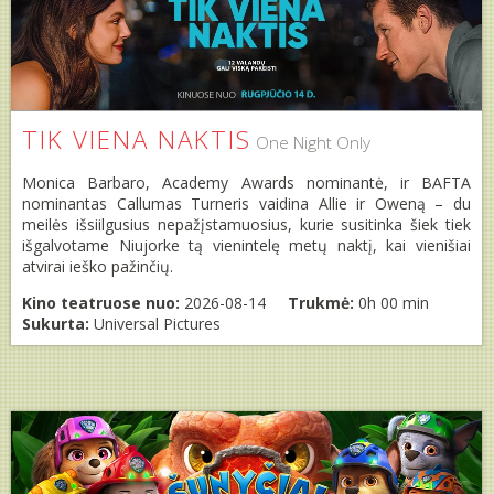
TIK VIENA NAKTIS
One Night Only
Monica Barbaro, Academy Awards nominantė, ir BAFTA
nominantas Callumas Turneris vaidina Allie ir Oweną – du
meilės išsiilgusius nepažįstamuosius, kurie susitinka šiek tiek
išgalvotame Niujorke tą vienintelę metų naktį, kai vienišiai
atvirai ieško pažinčių.
Kino teatruose nuo:
2026-08-14
Trukmė:
0h 00 min
Sukurta:
Universal Pictures