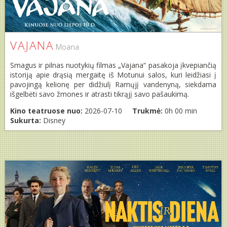
VAJANA
Moana
Smagus ir pilnas nuotykių filmas „Vajana“ pasakoja įkvepiančią
istoriją apie drąsią mergaitę iš Motunui salos, kuri leidžiasi į
pavojingą kelionę per didžiulį Ramųjį vandenyną, siekdama
išgelbėti savo žmones ir atrasti tikrąjį savo pašaukimą.
Kino teatruose nuo:
2026-07-10
Trukmė:
0h 00 min
Sukurta:
Disney