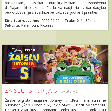
paskutiniam, visiškai nutrūktgalviškam pasispardymui
didžiajame kino ekrane. Čia laukia nauji triukai, dar daugiau
beprotybės ir garsiausi hitai bei didžiausi juokai iš praeities.
Kino teatruose nuo:
2026-06-26
Trukmė:
1h 32 min
Sukurta:
Paramount Pictures
ŽAISLŲ ISTORIJA 5
Toy Story 5
Žaislai sugrįžta naujame „Disney“ ir „Pixar“ animaciniame
nuotykyje „Žaislų istorija 5“, ir čia Vudžiui, Bazui Šviesmečiui,
Džesei ir visai likusiai kompanijai tenka susidurti su didžiausiu