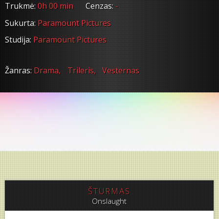
Trukmė:
0h 00 min
Cenzas:
-
Sukurta:
Paramount Pictures
Studija:
Paramount Pictures
Žanras:
Drama,
Trileris,
Vesternas
ŠTURMAS
Onslaught