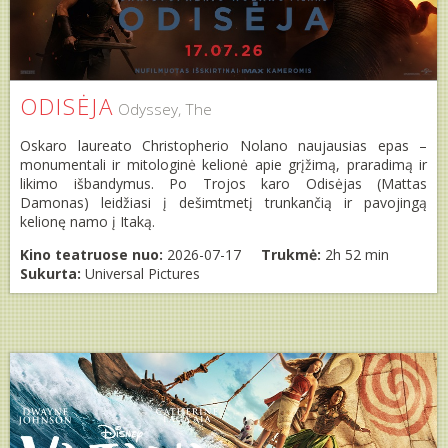
ODISĖJA
Odyssey, The
Oskaro laureato Christopherio Nolano naujausias epas –
monumentali ir mitologinė kelionė apie grįžimą, praradimą ir
likimo išbandymus. Po Trojos karo Odisėjas (Mattas
Damonas) leidžiasi į dešimtmetį trunkančią ir pavojingą
kelionę namo į Itaką.
Kino teatruose nuo:
2026-07-17
Trukmė:
2h 52 min
Sukurta:
Universal Pictures