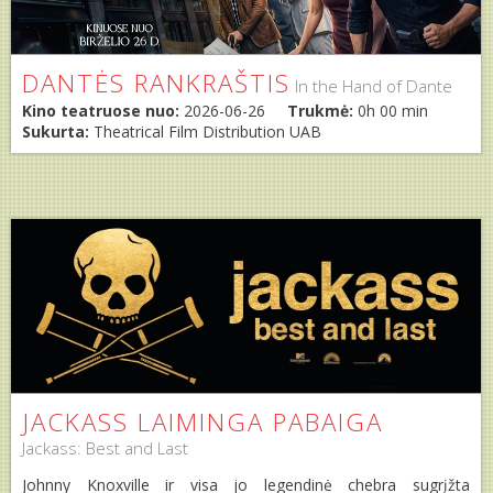
DANTĖS RANKRAŠTIS
In the Hand of Dante
Kino teatruose nuo:
2026-06-26
Trukmė:
0h 00 min
Sukurta:
Theatrical Film Distribution UAB
JACKASS LAIMINGA PABAIGA
Jackass: Best and Last
Johnny Knoxville ir visa jo legendinė chebra sugrįžta