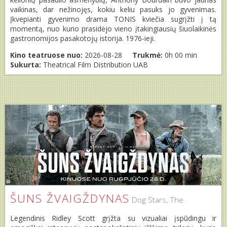
vaikinas, dar nežinojęs, kokiu keliu pasuks jo gyvenimas.
Įkvepianti gyvenimo drama TONIS kviečia sugrįžti į tą
momentą, nuo kurio prasidėjo vieno įtakingiausių šiuolaikinės
gastronomijos pasakotojų istorija. 1976-ieji.
Kino teatruose nuo:
2026-08-28
Trukmė:
0h 00 min
Sukurta:
Theatrical Film Distribution UAB
ŠUNS ŽVAIGŽDYNAS
Dog Stars, The
Legendinis Ridley Scott grįžta su vizualiai įspūdingu ir