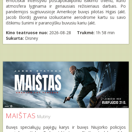
emociškai intensyviu postapokaliptiniu išlikimo trileriu, kurio
atmosfera lyginama ir geriausiais režisieriaus darbais. Po
pandemijos sugriuvusioje Amerikoje buvęs pilotas Higas (akt.
Jacob Elordi) gyvena izoliuotame aerodrome kartu su savo
ištikimu šunimi ir paranojišku buvusiu kariu (akt.
Kino teatruose nuo:
2026-08-28
Trukmė:
1h 58 min
Sukurta:
Disney
MAIŠTAS
Mutiny
Buvęs specialiųjų pajėgų karys ir buvęs Niujorko policijos