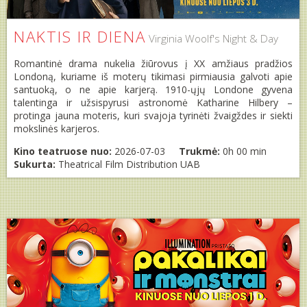
NAKTIS IR DIENA
Virginia Woolf's Night & Day
Romantinė drama nukelia žiūrovus į XX amžiaus pradžios
Londoną, kuriame iš moterų tikimasi pirmiausia galvoti apie
santuoką, o ne apie karjerą. 1910-ųjų Londone gyvena
talentinga ir užsispyrusi astronomė Katharine Hilbery –
protinga jauna moteris, kuri svajoja tyrinėti žvaigždes ir siekti
mokslinės karjeros.
Kino teatruose nuo:
2026-07-03
Trukmė:
0h 00 min
Sukurta:
Theatrical Film Distribution UAB