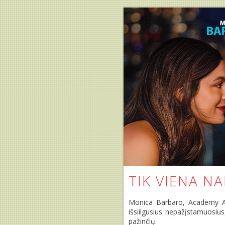
TIK VIENA NA
Monica Barbaro, Academy Aw
išsiilgusius nepažįstamuosius,
pažinčių.