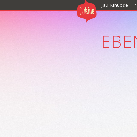
Jau Kinuose
N
EBE