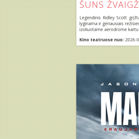
ŠUNS ŽVAIG
Legendinis Ridley Scott grįžta
lyginama ir geriausiais režisi
izoliuotame aerodrome kartu s
Kino teatruose nuo:
2026-0