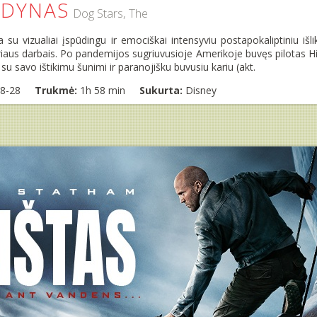
ŽDYNAS
Dog Stars, The
 su vizualiai įspūdingu ir emociškai intensyviu postapokaliptiniu išli
eriaus darbais. Po pandemijos sugriuvusioje Amerikoje buvęs pilotas Hi
u savo ištikimu šunimi ir paranojišku buvusiu kariu (akt.
8-28
Trukmė:
1h 58 min
Sukurta:
Disney