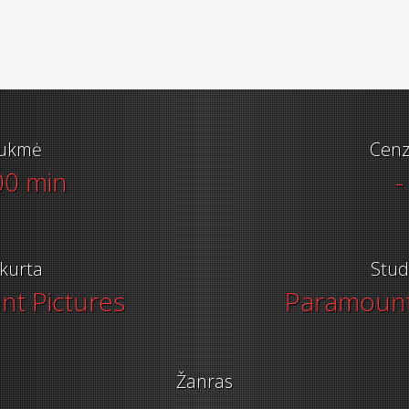
ukmė
Cenz
00 min
-
kurta
Stud
t Pictures
Paramount
Žanras