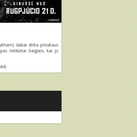
tatham) dabar dirba privataus
s netikėtai baigiasi, kai jo
 UAB