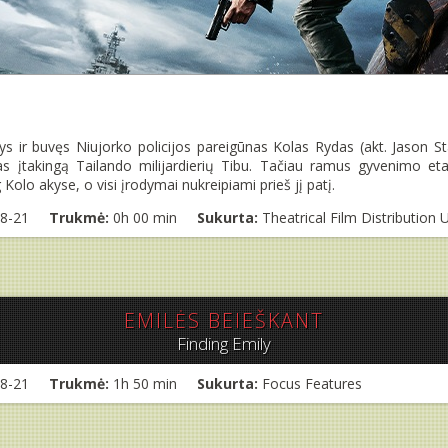
ys ir buvęs Niujorko policijos pareigūnas Kolas Rydas (akt. Jason S
 įtakingą Tailando milijardierių Tibu. Tačiau ramus gyvenimo etapa
olo akyse, o visi įrodymai nukreipiami prieš jį patį.
8-21
Trukmė:
0h 00 min
Sukurta:
Theatrical Film Distribution
EMILĖS BEIEŠKANT
Finding Emily
8-21
Trukmė:
1h 50 min
Sukurta:
Focus Features