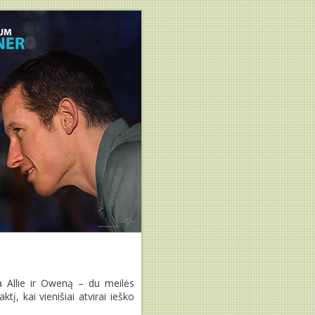
 Allie ir Oweną – du meilės
tį, kai vienišiai atvirai ieško