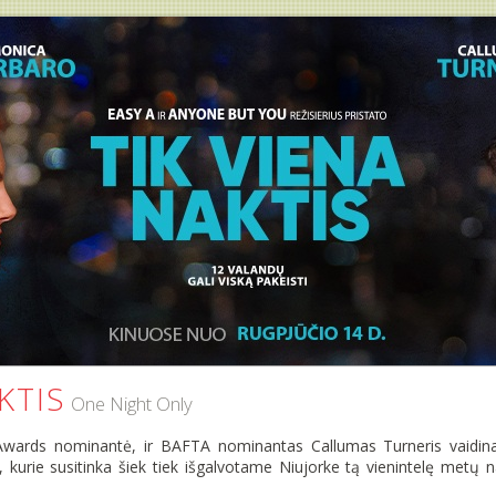
KTIS
One Night Only
ards nominantė, ir BAFTA nominantas Callumas Turneris vaidina
 kurie susitinka šiek tiek išgalvotame Niujorke tą vienintelę metų nak