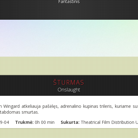
Fantastinis
ŠTURMAS
Onslaught
Wingard atkeliauja pašėlęs, adrenalino kupinas trileris, kuriame sus
ustabdomas smurtas.
9-04
Trukmė:
0h 00 min
Sukurta:
Theatrical Film Distribution