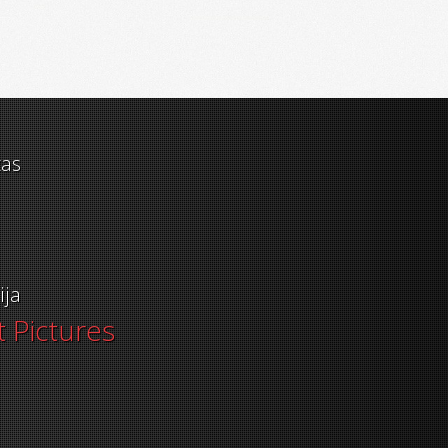
as
ija
 Pictures