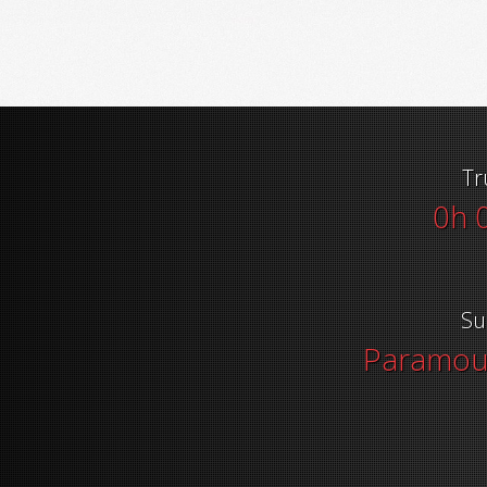
Tr
0h 
Su
Paramoun