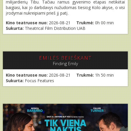
milijardierių Tibu. Tačiau ramus gyvenimo etapas netikėtai
baigiasi, kai jo darbdavys nužudomas tiesiog Kolo akyse, o visi
įrodymai nukreipiami prieš jį patį.
Kino teatruose nuo:
2026-08-21
Trukmė:
0h 00 min
Sukurta:
Theatrical Film Distribution UAB
EMILĖS BEIEŠKANT
Finding Emily
Kino teatruose nuo:
2026-08-21
Trukmė:
1h 50 min
Sukurta:
Focus Features