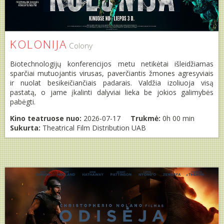
KOLONIJA
Colony
Biotechnologijų konferencijos metu netikėtai išleidžiamas
sparčiai mutuojantis virusas, paverčiantis žmones agresyviais
ir nuolat besikeičiančiais padarais. Valdžia izoliuoja visą
pastatą, o jame įkalinti dalyviai lieka be jokios galimybės
pabėgti.
Kino teatruose nuo:
2026-07-17
Trukmė:
0h 00 min
Sukurta:
Theatrical Film Distribution UAB