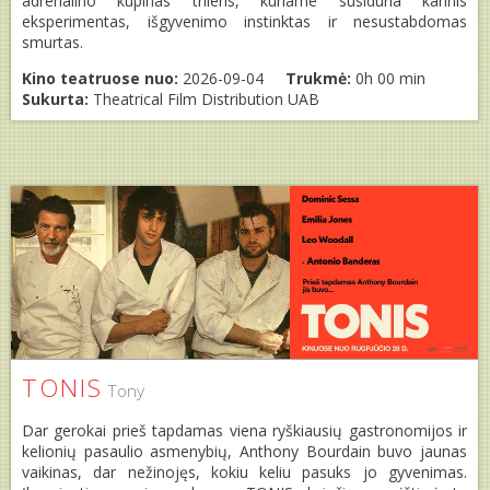
adrenalino kupinas trileris, kuriame susiduria karinis
eksperimentas, išgyvenimo instinktas ir nesustabdomas
smurtas.
Kino teatruose nuo:
2026-09-04
Trukmė:
0h 00 min
Sukurta:
Theatrical Film Distribution UAB
TONIS
Tony
Dar gerokai prieš tapdamas viena ryškiausių gastronomijos ir
kelionių pasaulio asmenybių, Anthony Bourdain buvo jaunas
vaikinas, dar nežinojęs, kokiu keliu pasuks jo gyvenimas.