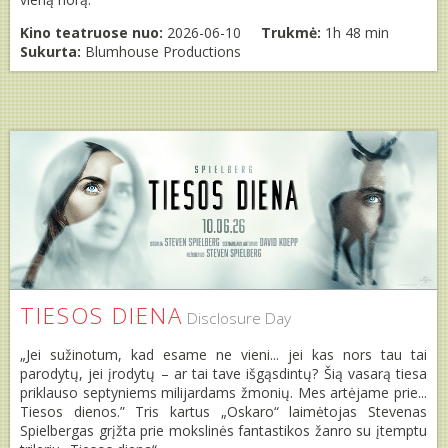
Kino teatruose nuo:
2026-06-10
Trukmė:
1h 48 min
Sukurta:
Blumhouse Productions
TIESOS DIENA
Disclosure Day
„Jei sužinotum, kad esame ne vieni... jei kas nors tau tai
parodytų, jei įrodytų – ar tai tave išgąsdintų? Šią vasarą tiesa
priklauso septyniems milijardams žmonių. Mes artėjame prie...
Tiesos dienos.” Tris kartus „Oskaro“ laimėtojas Stevenas
Spielbergas grįžta prie mokslinės fantastikos žanro su įtemptu