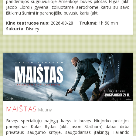
pandemijos sugriuvusioje Amerikoje buvęs pilotas Higas (akt.
Jacob Elordi) gyvena izoliuotame aerodrome kartu su savo
ištikimu šunimi ir paranojišku buvusiu kariu (akt.
Kino teatruose nuo:
2026-08-28
Trukmė:
1h 58 min
Sukurta:
Disney
MAIŠTAS
Mutiny
Buvęs specialiųjų pajėgų karys ir buvęs Niujorko policijos
pareigūnas Kolas Rydas (akt. Jason Statham) dabar dirba
privataus saugumo srityje, saugodamas įtakingą Tailando