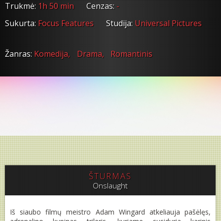
Trukmė:
1h 50 min
Cenzas:
-
Sukurta:
Focus Features
Studija:
Universal Pictures
Žanras:
Komedija,
Drama,
Romantinis
ŠTURMAS
Onslaught
Iš siaubo filmų meistro Adam Wingard atkeliauja pašėlęs,