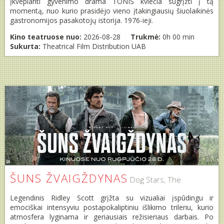
Įkvepianti gyvenimo drama TONIS kviečia sugrįžti į tą
momentą, nuo kurio prasidėjo vieno įtakingiausių šiuolaikinės
gastronomijos pasakotojų istorija. 1976-ieji.
Kino teatruose nuo:
2026-08-28
Trukmė:
0h 00 min
Sukurta:
Theatrical Film Distribution UAB
ŠUNS ŽVAIGŽDYNAS
Dog Stars, The
Legendinis Ridley Scott grįžta su vizualiai įspūdingu ir
emociškai intensyviu postapokaliptiniu išlikimo trileriu, kurio
atmosfera lyginama ir geriausiais režisieriaus darbais. Po