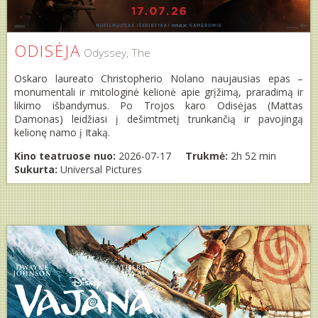
ODISĖJA
Odyssey, The
Oskaro laureato Christopherio Nolano naujausias epas –
monumentali ir mitologinė kelionė apie grįžimą, praradimą ir
likimo išbandymus. Po Trojos karo Odisėjas (Mattas
Damonas) leidžiasi į dešimtmetį trunkančią ir pavojingą
kelionę namo į Itaką.
Kino teatruose nuo:
2026-07-17
Trukmė:
2h 52 min
Sukurta:
Universal Pictures