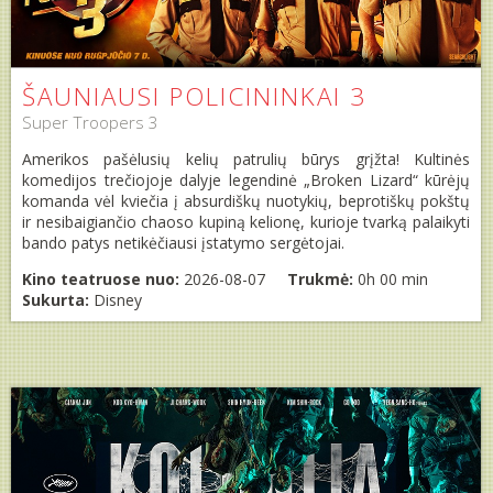
ŠAUNIAUSI POLICININKAI 3
Super Troopers 3
Amerikos pašėlusių kelių patrulių būrys grįžta! Kultinės
komedijos trečiojoje dalyje legendinė „Broken Lizard“ kūrėjų
komanda vėl kviečia į absurdiškų nuotykių, beprotiškų pokštų
ir nesibaigiančio chaoso kupiną kelionę, kurioje tvarką palaikyti
bando patys netikėčiausi įstatymo sergėtojai.
Kino teatruose nuo:
2026-08-07
Trukmė:
0h 00 min
Sukurta:
Disney