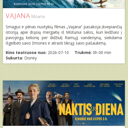
VAJANA
Moana
Smagus ir pilnas nuotykių filmas „Vajana“ pasakoja įkvepiančią
istoriją apie drąsią mergaitę iš Motunui salos, kuri leidžiasi į
pavojingą kelionę per didžiulį Ramųjį vandenyną, siekdama
išgelbėti savo žmones ir atrasti tikrąjį savo pašaukimą.
Kino teatruose nuo:
2026-07-10
Trukmė:
0h 00 min
Sukurta:
Disney