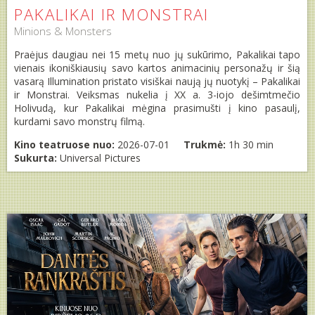
PAKALIKAI IR MONSTRAI
Minions & Monsters
Praėjus daugiau nei 15 metų nuo jų sukūrimo, Pakalikai tapo
vienais ikoniškiausių savo kartos animacinių personažų ir šią
vasarą Illumination pristato visiškai naują jų nuotykį – Pakalikai
ir Monstrai. Veiksmas nukelia į XX a. 3-iojo dešimtmečio
Holivudą, kur Pakalikai mėgina prasimušti į kino pasaulį,
kurdami savo monstrų filmą.
Kino teatruose nuo:
2026-07-01
Trukmė:
1h 30 min
Sukurta:
Universal Pictures