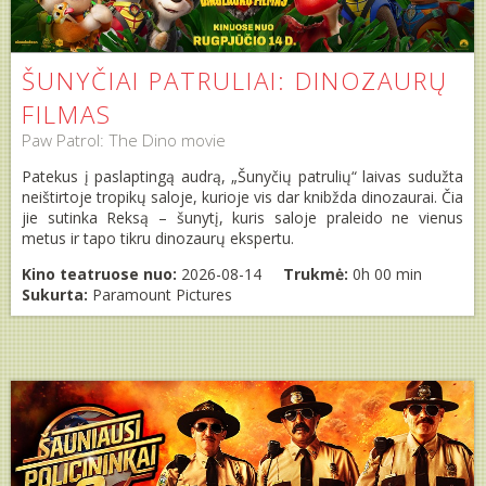
ŠUNYČIAI PATRULIAI: DINOZAURŲ
FILMAS
Paw Patrol: The Dino movie
Patekus į paslaptingą audrą, „Šunyčių patrulių“ laivas sudužta
neištirtoje tropikų saloje, kurioje vis dar knibžda dinozaurai. Čia
jie sutinka Reksą – šunytį, kuris saloje praleido ne vienus
metus ir tapo tikru dinozaurų ekspertu.
Kino teatruose nuo:
2026-08-14
Trukmė:
0h 00 min
Sukurta:
Paramount Pictures