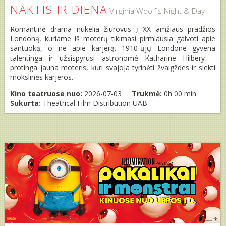
NAKTIS IR DIENA
Virginia Woolf's Night & Day
Romantinė drama nukelia žiūrovus į XX amžiaus pradžios
Londoną, kuriame iš moterų tikimasi pirmiausia galvoti apie
santuoką, o ne apie karjerą. 1910-ųjų Londone gyvena
talentinga ir užsispyrusi astronomė Katharine Hilbery –
protinga jauna moteris, kuri svajoja tyrinėti žvaigždes ir siekti
mokslinės karjeros.
Kino teatruose nuo:
2026-07-03
Trukmė:
0h 00 min
Sukurta:
Theatrical Film Distribution UAB