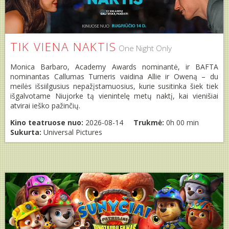
TIK VIENA NAKTIS
One Night Only
Monica Barbaro, Academy Awards nominantė, ir BAFTA
nominantas Callumas Turneris vaidina Allie ir Oweną – du
meilės išsiilgusius nepažįstamuosius, kurie susitinka šiek tiek
išgalvotame Niujorke tą vienintelę metų naktį, kai vienišiai
atvirai ieško pažinčių.
Kino teatruose nuo:
2026-08-14
Trukmė:
0h 00 min
Sukurta:
Universal Pictures