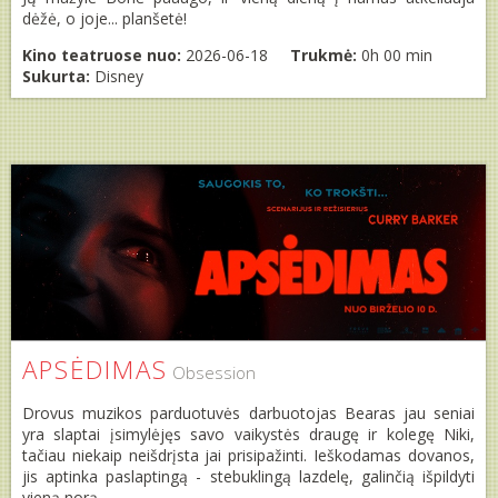
dėžė, o joje... planšetė!
Kino teatruose nuo:
2026-06-18
Trukmė:
0h 00 min
Sukurta:
Disney
APSĖDIMAS
Obsession
Drovus muzikos parduotuvės darbuotojas Bearas jau seniai
yra slaptai įsimylėjęs savo vaikystės draugę ir kolegę Niki,
tačiau niekaip neišdrįsta jai prisipažinti. Ieškodamas dovanos,
jis aptinka paslaptingą - stebuklingą lazdelę, galinčią išpildyti
vieną norą.