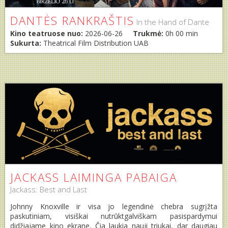
DANTĖS RANKRAŠTIS
In the Hand of Dante
Kino teatruose nuo:
2026-06-26
Trukmė:
0h 00 min
Sukurta:
Theatrical Film Distribution UAB
JACKASS LAIMINGA PABAIGA
Jackass: Best and Last
Johnny Knoxville ir visa jo legendinė chebra sugrįžta
paskutiniam, visiškai nutrūktgalviškam pasispardymui
didžiajame kino ekrane. Čia laukia nauji triukai, dar daugiau