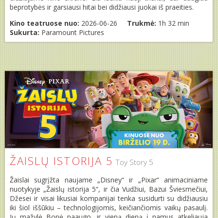
beprotybės ir garsiausi hitai bei didžiausi juokai iš praeities.
Kino teatruose nuo:
2026-06-26
Trukmė:
1h 32 min
Sukurta:
Paramount Pictures
ŽAISLŲ ISTORIJA 5
Toy Story 5
Žaislai sugrįžta naujame „Disney“ ir „Pixar“ animaciniame
nuotykyje „Žaislų istorija 5“, ir čia Vudžiui, Bazui Šviesmečiui,
Džesei ir visai likusiai kompanijai tenka susidurti su didžiausiu
iki šiol iššūkiu – technologijomis, keičiančiomis vaikų pasaulį.
Jų mažylė Bonė paaugo, ir vieną dieną į namus atkeliauja