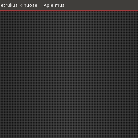
etrukus Kinuose
Apie mus