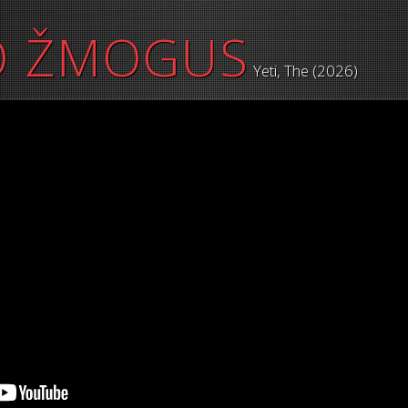
O ŽMOGUS
Yeti, The (2026)