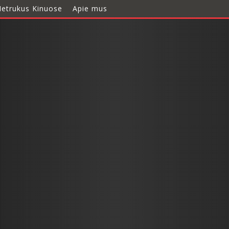
etrukus Kinuose
Apie mus