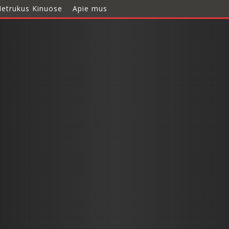
etrukus Kinuose
Apie mus