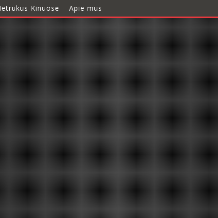
etrukus Kinuose
Apie mus