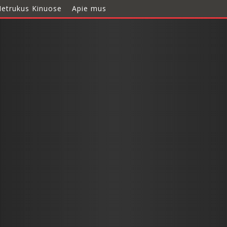
etrukus Kinuose
Apie mus