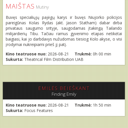
MAIŠTAS
Mutiny
Buvęs specialiųjų pajėgų karys ir buvęs Niujorko policijos
pareigūnas Kolas Rydas (akt. Jason Statham) dabar dirba
privataus saugumo srityje, saugodamas įtakingą Tailando
milijardierių Tibu. Tačiau ramus gyvenimo etapas netikėtai
baigiasi, kai jo darbdavys nužudomas tiesiog Kolo akyse, o visi
įrodymai nukreipiami prieš jį patį.
Kino teatruose nuo:
2026-08-21
Trukmė:
0h 00 min
Sukurta:
Theatrical Film Distribution UAB
EMILĖS BEIEŠKANT
Finding Emily
Kino teatruose nuo:
2026-08-21
Trukmė:
1h 50 min
Sukurta:
Focus Features