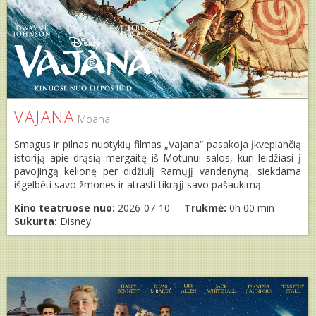
VAJANA
Moana
Smagus ir pilnas nuotykių filmas „Vajana“ pasakoja įkvepiančią
istoriją apie drąsią mergaitę iš Motunui salos, kuri leidžiasi į
pavojingą kelionę per didžiulį Ramųjį vandenyną, siekdama
išgelbėti savo žmones ir atrasti tikrąjį savo pašaukimą.
Kino teatruose nuo:
2026-07-10
Trukmė:
0h 00 min
Sukurta:
Disney