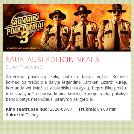
ŠAUNIAUSI POLICININKAI 3
Super Troopers 3
Amerikos pašėlusių kelių patrulių būrys grįžta! Kultinės
komedijos trečiojoje dalyje legendinė „Broken Lizard“ kūrėjų
komanda vėl kviečia į absurdiškų nuotykių, beprotiškų pokštų
ir nesibaigiančio chaoso kupiną kelionę, kurioje tvarką palaikyti
bando patys netikėčiausi įstatymo sergėtojai.
Kino teatruose nuo:
2026-08-07
Trukmė:
0h 00 min
Sukurta:
Disney