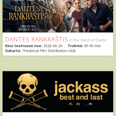
DANTĖS RANKRAŠTIS
In the Hand of Dante
Kino teatruose nuo:
2026-06-26
Trukmė:
0h 00 min
Sukurta:
Theatrical Film Distribution UAB