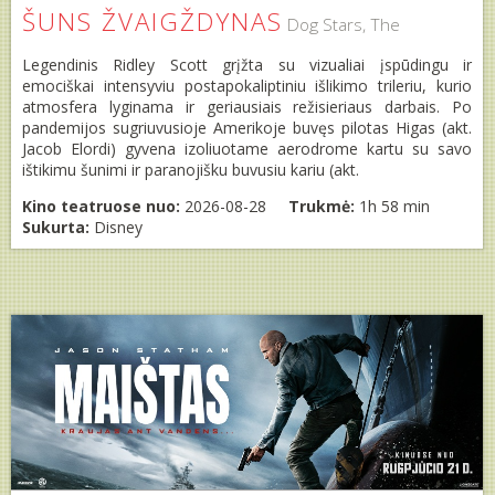
ŠUNS ŽVAIGŽDYNAS
Dog Stars, The
Legendinis Ridley Scott grįžta su vizualiai įspūdingu ir
emociškai intensyviu postapokaliptiniu išlikimo trileriu, kurio
atmosfera lyginama ir geriausiais režisieriaus darbais. Po
pandemijos sugriuvusioje Amerikoje buvęs pilotas Higas (akt.
Jacob Elordi) gyvena izoliuotame aerodrome kartu su savo
ištikimu šunimi ir paranojišku buvusiu kariu (akt.
Kino teatruose nuo:
2026-08-28
Trukmė:
1h 58 min
Sukurta:
Disney