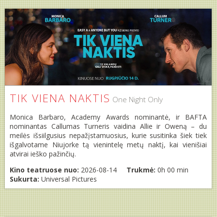
TIK VIENA NAKTIS
One Night Only
Monica Barbaro, Academy Awards nominantė, ir BAFTA
nominantas Callumas Turneris vaidina Allie ir Oweną – du
meilės išsiilgusius nepažįstamuosius, kurie susitinka šiek tiek
išgalvotame Niujorke tą vienintelę metų naktį, kai vienišiai
atvirai ieško pažinčių.
Kino teatruose nuo:
2026-08-14
Trukmė:
0h 00 min
Sukurta:
Universal Pictures