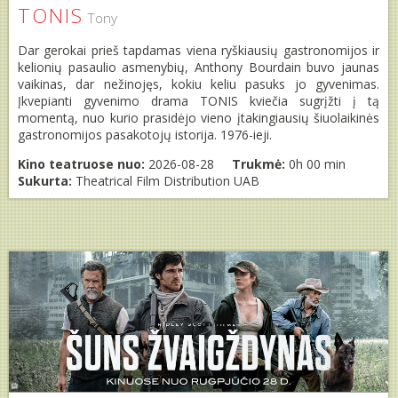
TONIS
Tony
Dar gerokai prieš tapdamas viena ryškiausių gastronomijos ir
kelionių pasaulio asmenybių, Anthony Bourdain buvo jaunas
vaikinas, dar nežinojęs, kokiu keliu pasuks jo gyvenimas.
Įkvepianti gyvenimo drama TONIS kviečia sugrįžti į tą
momentą, nuo kurio prasidėjo vieno įtakingiausių šiuolaikinės
gastronomijos pasakotojų istorija. 1976-ieji.
Kino teatruose nuo:
2026-08-28
Trukmė:
0h 00 min
Sukurta:
Theatrical Film Distribution UAB