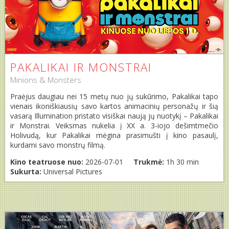
PAKALIKAI IR MONSTRAI
Minions & Monsters
Praėjus daugiau nei 15 metų nuo jų sukūrimo, Pakalikai tapo
vienais ikoniškiausių savo kartos animacinių personažų ir šią
vasarą Illumination pristato visiškai naują jų nuotykį – Pakalikai
ir Monstrai. Veiksmas nukelia į XX a. 3-iojo dešimtmečio
Holivudą, kur Pakalikai mėgina prasimušti į kino pasaulį,
kurdami savo monstrų filmą.
Kino teatruose nuo:
2026-07-01
Trukmė:
1h 30 min
Sukurta:
Universal Pictures