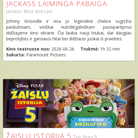
JACKASS LAIMINGA PABAIGA
Jackass: Best and Last
Johnny Knoxville ir visa jo legendinė chebra sugrįžta
paskutiniam, visiškai nutrūktgalviškam pasispardymui
didžiajame kino ekrane. Čia laukia nauji triukai, dar daugiau
beprotybės ir garsiausi hitai bei didžiausi juokai iš praeities.
Kino teatruose nuo:
2026-06-26
Trukmė:
1h 32 min
Sukurta:
Paramount Pictures
ŽAISLŲ ISTORIJA 5
Toy Story 5