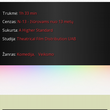
Trukmė:
1h 33 min
Cenzas:
N-13 - žiūrovams nuo 13 metų
Sukurta:
A Higher Standard
Studija:
Theatrical Film Distribution UAB
Žanras:
Komedija,
Veiksmo