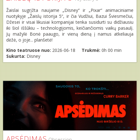
Žaislai sugrįžta naujame „Disney“ ir „Pixar“ animaciniame
nuotykyje „Žaislų istorija 5“, ir čia Vudžiui, Bazui Šviesmečiui,
Džesei ir visai likusiai kompanijai tenka susidurti su didžiausiu
iki šiol iššūkiu – technologijomis, keičiančiomis vaikų pasaulį.
Jų mažylė Bonė paaugo, ir vieną dieną į namus atkeliauja
dėžė, o joje... planšetė!
Kino teatruose nuo:
2026-06-18
Trukmė:
0h 00 min
Sukurta:
Disney
APSĖDIMAS
Obsession