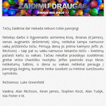
Tėčių žaidimai dar niekada nebuvo tokie pavojingi
Netekęs darbo ir išgyvenantis asmeninę krizę, Brianas (K.James),
vienas auginantis dešimtmetį sūnų, netikėtai tampa namuose
vaiką prižiūrinčiu tėčiu. Pirmąją dieną jis priima kaimyno Jeffo (A.
Ritchson) – taip pat su vaiku namuose liekančio tėčio – kvietimą
pažaisti kartu su vaikais. Tačiau nekaltai prasidėjęs susitikimas
greitai virsta chaotišku nuotykiu: Jeffas pasirodo esąs tikras
netikėtumų šaltinis, o diena su vaikais netikėtai perauga į
pavojingą bėgimą, kuriame tenka susidurti su mirtinai surežisuotu
sąmokslu.
Režisierius: Luke Greenfield
Vaidina: Alan Ritchson, Kevin James, Stephen Root, Alan Tudyk,
Isla Fisher ir kt.