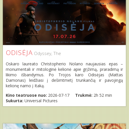
ODISĖJA
Odyssey, The
Oskaro laureato Christopherio Nolano naujausias epas –
monumentali ir mitologinė kelionė apie grįžimą, praradimą ir
likimo išbandymus. Po Trojos karo Odisėjas (Mattas
Damonas) leidžiasi į dešimtmetį trunkančią ir pavojingą
kelionę namo į Itaką.
Kino teatruose nuo:
2026-07-17
Trukmė:
2h 52 min
Sukurta:
Universal Pictures