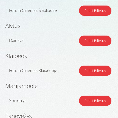
Forum Cinemas Šiauliuose
Pirkti Bilietus
Alytus
Dainava
Pirkti Bilietus
Klaipėda
Forum Cinemas Klaipėdoje
Pirkti Bilietus
Marijampolė
Spindulys
Pirkti Bilietus
Panevėžys