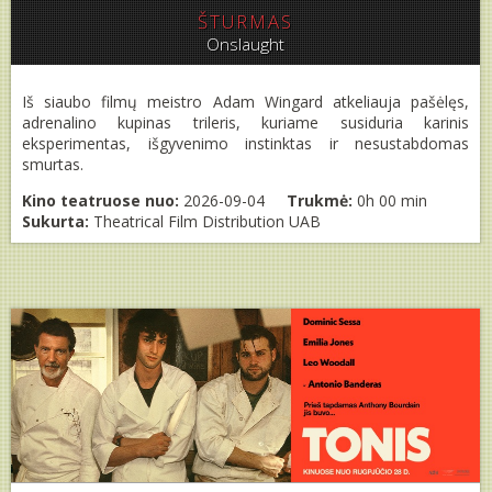
ŠTURMAS
Onslaught
Iš siaubo filmų meistro Adam Wingard atkeliauja pašėlęs,
adrenalino kupinas trileris, kuriame susiduria karinis
eksperimentas, išgyvenimo instinktas ir nesustabdomas
smurtas.
Kino teatruose nuo:
2026-09-04
Trukmė:
0h 00 min
Sukurta:
Theatrical Film Distribution UAB