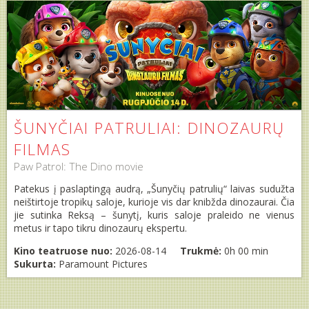
ŠUNYČIAI PATRULIAI: DINOZAURŲ
FILMAS
Paw Patrol: The Dino movie
Patekus į paslaptingą audrą, „Šunyčių patrulių“ laivas sudužta
neištirtoje tropikų saloje, kurioje vis dar knibžda dinozaurai. Čia
jie sutinka Reksą – šunytį, kuris saloje praleido ne vienus
metus ir tapo tikru dinozaurų ekspertu.
Kino teatruose nuo:
2026-08-14
Trukmė:
0h 00 min
Sukurta:
Paramount Pictures