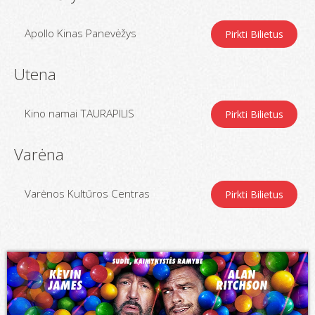
Apollo Kinas Panevėžys
Pirkti Bilietus
Utena
Kino namai TAURAPILIS
Pirkti Bilietus
Varėna
Varėnos Kultūros Centras
Pirkti Bilietus