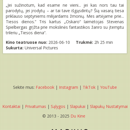
„Jei sužinotum, kad esame ne vieni... jei kas nors tau tai
parodytų, jei įrodytų – ar tai tave išgąsdintų? Šią vasarą tiesa
priklauso septyniems milijardams žmonių. Mes artėjame prie...
Tiesos dienos.” Tris kartus „Oskaro“ laimėtojas Stevenas
Spielbergas grįžta prie mokslinės fantastikos žanro su įtemptu
trileriu „Tiesos diena“.
Kino teatruose nuo:
2026-06-10
Trukmė:
2h 25 min
Sukurta:
Universal Pictures
Sekite mus:
Facebook
|
Instagram
|
TikTok
|
YouTube
Kontaktai
|
Privatumas
|
Sąlygos
|
Slapukai
|
Slapukų Nustatymai
© 2013 - 2025
Du Kine