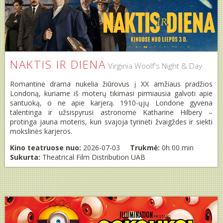
NAKTIS IR DIENA
Virginia Woolf's Night & Day
Romantinė drama nukelia žiūrovus į XX amžiaus pradžios
Londoną, kuriame iš moterų tikimasi pirmiausia galvoti apie
santuoką, o ne apie karjerą. 1910-ųjų Londone gyvena
talentinga ir užsispyrusi astronomė Katharine Hilbery –
protinga jauna moteris, kuri svajoja tyrinėti žvaigždes ir siekti
mokslinės karjeros.
Kino teatruose nuo:
2026-07-03
Trukmė:
0h 00 min
Sukurta:
Theatrical Film Distribution UAB