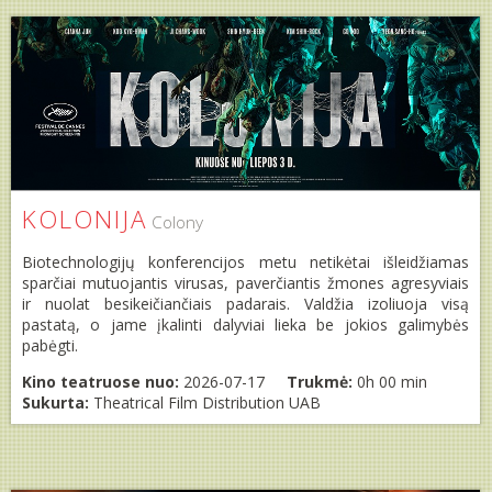
KOLONIJA
Colony
Biotechnologijų konferencijos metu netikėtai išleidžiamas
sparčiai mutuojantis virusas, paverčiantis žmones agresyviais
ir nuolat besikeičiančiais padarais. Valdžia izoliuoja visą
pastatą, o jame įkalinti dalyviai lieka be jokios galimybės
pabėgti.
Kino teatruose nuo:
2026-07-17
Trukmė:
0h 00 min
Sukurta:
Theatrical Film Distribution UAB