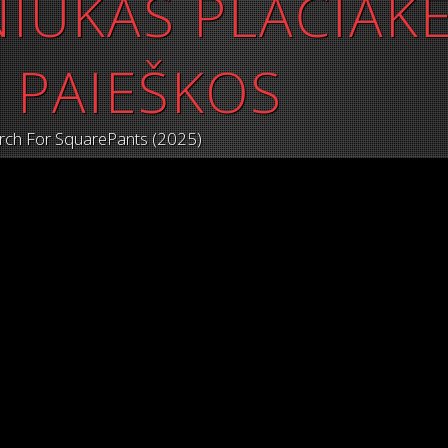
IUKAS PLAČIAKE
 PAIEŠKOS
rch For SquarePants (2025)