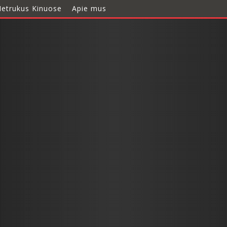
etrukus Kinuose
Apie mus