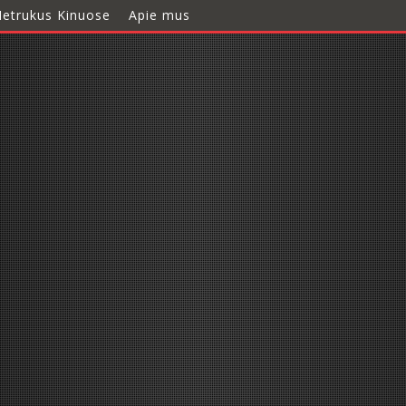
etrukus Kinuose
Apie mus